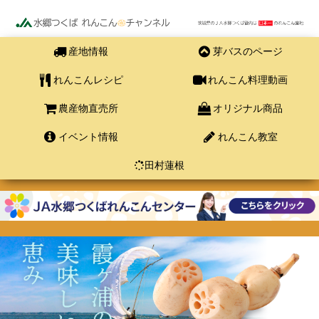
産地情報
芽バスのページ
れんこんレシピ
れんこん料理動画
農産物直売所
オリジナル商品
イベント情報
れんこん教室
田村蓮根