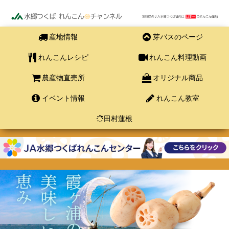
産地情報
芽バスのページ
れんこんレシピ
れんこん料理動画
農産物直売所
オリジナル商品
イベント情報
れんこん教室
田村蓮根