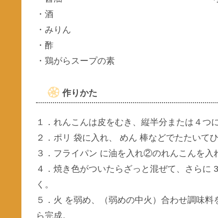
・酒 小さ
・みりん 小さ
・酢 小さ
・鶏がらスープ
作りかた
１．れんこんは皮をむき、縦半分または４つ
２．ポリ 袋に入れ、 めん 棒などでたたいて
３．フライパン に油を入れ②のれんこんを入れ
４．焼き色がついたらざっと混ぜて、さらに 3
く。
５．火 を弱め、（弱めの中火）合わせ調味料
ら完成。