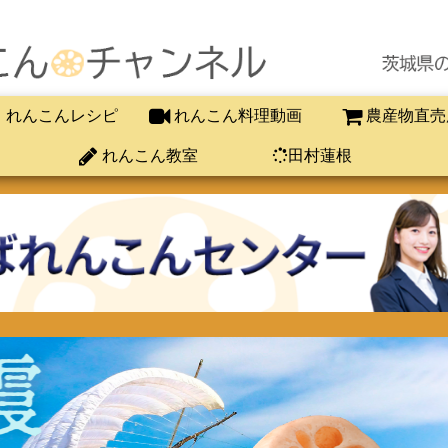
れんこんレシピ
れんこん料理動画
農産物直売
れんこん教室
田村蓮根