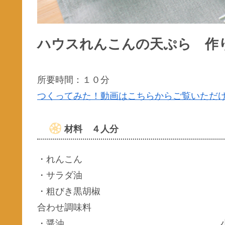
ハウスれんこんの天ぷら 作
所要時間：１０分
つくってみた！動画はこちらからご覧いただ
材料 ４人分
・れんこん 30
・サラダ油 小さ
・粗びき黒胡椒 小さじ1
合わせ調味料
・醤油 小さ