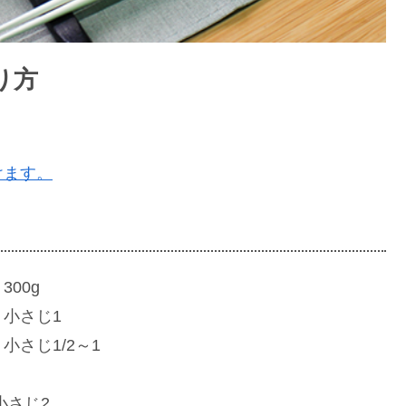
り方
けます。
0g
じ1
/2～1
じ2